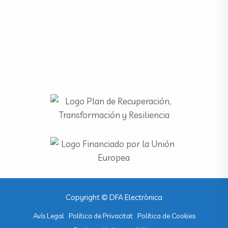
+34 938894213 |
+34 621219342
dfa@dfaelectronica.cat
Subvencions
Copyright © DFA Electrònica
Avís Legal
Política de Privacitat
Política de Cookies